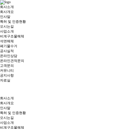
회사소개
회사개요
인사말
특허 및 인증현황
오시는길
사업소개
비계구조물해체
석면해체
폐기물수거
공사실적
온라인상담
온라인견적문의
고객문의
커뮤니티
공지사항
자료실
회사소개
회사개요
인사말
특허 및 인증현황
오시는길
사업소개
비계구조물해체